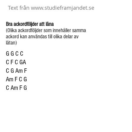
Text från
www.studieframjandet.se
Bra ackordföljder att låna
(Olika ackordföljder som innehåller samma
ackord kan användas till olika delar av
låtan)
G G C C
C F C GA
C G Am F
Am F C G
C Am F G
C F G C
Am G F C
A A D D
D G D A