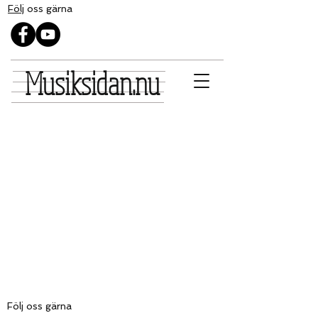
Följ
oss gärna
Musiksidan.nu
Följ oss
gärna