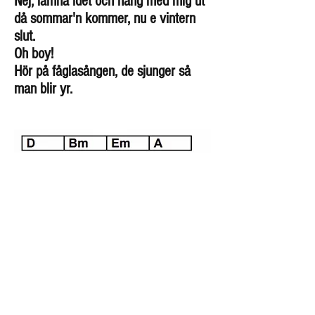
Nej, lämna idet och häng med mig ut
då sommar'n kommer, nu e vintern
slut.
Oh boy!
Hör på fåglasången, de sjunger så
man blir yr.
Följ oss
gärna
(C) 2016 Musiken på Madesjöskolan