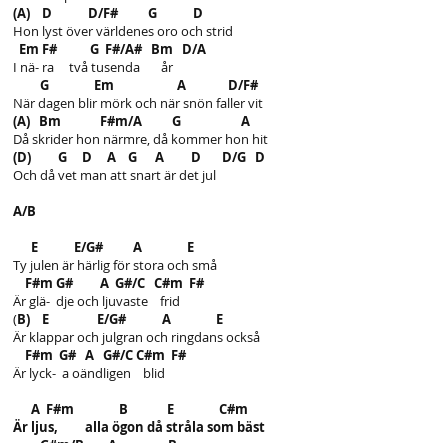
(A) D D/F# G D
Hon lyst över världenes oro och strid
Em F# G F#/A# Bm D/A
I nä- ra två tusenda år
G Em A D/F#
När dagen blir mörk och när snön faller vit
(A) Bm F#m/A G A
Då skrider hon närmre, då kommer hon hit
(D) G D A G A D D/G D
Och då vet man att snart är det jul
A/B
E E/G# A E
Ty julen är härlig för stora och små
F#m G# A G#/C C#m F#
Är glä- dje och ljuvaste frid
(
B) E E/G# A E
Är klappar och julgran och ringdans också
F#m G# A G#/C C#m F#
Är lyck- a oändligen blid
A F#m B E C#m
Är ljus, alla ögon då stråla som bäst
G#m/B A B