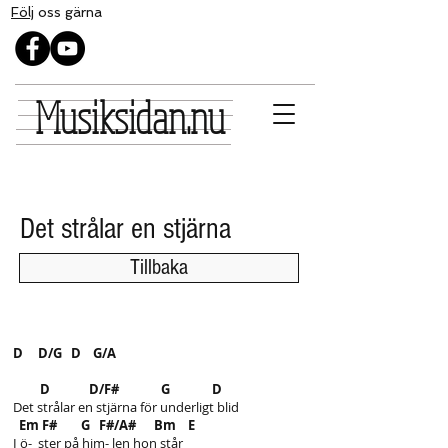
Följ
oss gärna
Musiksidan.nu
Det strålar en stjärna
Tillbaka
D D/G D G/A
D D/F# G D
Det strålar en stjärna för underligt blid
Em F# G F#/A# Bm E
I ö- ster på him- len hon står