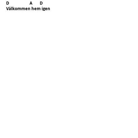
D A D
Välkommen hem igen
Välkommen hem
Melodi (Sopran)
00:00
/
00:00
Välkommen hem
Understämma (Alt)
00:00
/
00:00
Välkommen hem
Pianokomp refräng
00:00
/
00:00
Följ oss
gärna
(C) 2016 Musiken på Madesjöskolan