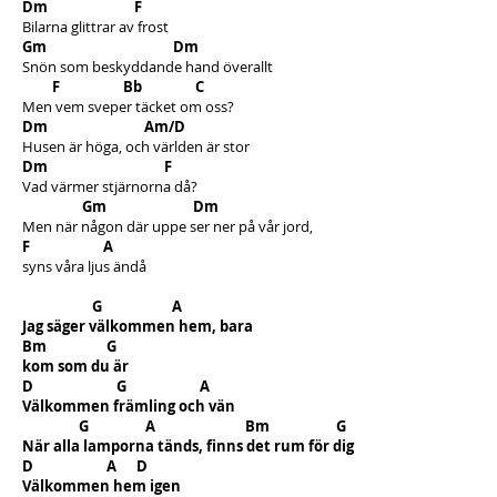
Dm F
Bilarna glittrar av frost
Gm Dm
Snön som beskyddande hand överallt
F Bb C
Men vem sveper täcket om oss?
Dm Am/D
Husen är höga, och världen är stor
Dm F
Vad värmer stjärnorna då?
Gm
Dm
Men när någon där uppe ser ner på vår jord,
F A
syns våra ljus ändå
G A
Jag säger välkommen hem, bara
Bm G
kom som du är
D G A
Välkommen främling och vän
G A Bm G
När alla lamporna tänds, finns det rum för dig här
D A D
Välkommen hem igen