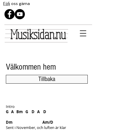
Följ
oss gärna
Musiksidan.nu
Välkommen hem
Tillbaka
Intro
G A Bm G D A D
Dm Am/D
Sent i November, och luften är klar