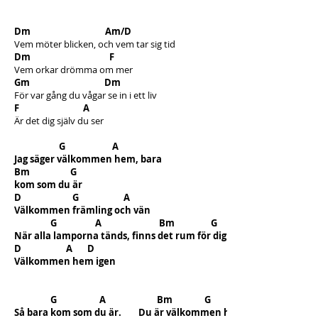
Dm Am/D
Vem möter blicken, och vem tar sig tid
Dm F
Vem orkar drömma om mer
Gm Dm
För var gång du vågar se in i ett liv
F A
Är det dig själv du ser
G A
Jag säger välkommen hem, bara
Bm G
kom som du är
D G A
Välkommen främling och vän
G A Bm G
När alla lamporna tänds, finns det rum för dig här
D A D
Välkommen hem igen
G A Bm G
Så bara kom som du är. Du är välkommen hem