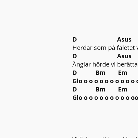
D Asu
Herdar som på fäletet v
D Asu
Änglar hörde vi berätt
D Bm Em A 
Glo o o o o o o o o
D Bm Em A D
Glo o o o o o o o o