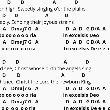
s D D A D
 high, Sweetly singing o'er the plains
s D D A D
ply, Echoing their joyous strains
Dmaj7 G A D A D G D/A A
 o o oo oo o o o o ria in excelsis Deo
maj7 G A D A D G D/A A 
 o oo o o o o o o ria In excelsis De e e 
s D D A D
see, Christ whose birth the angels sing
s D D A D
knee, Christ the Lord the newborn King
Dmaj7 G A D A D G D/A A
 o o oo oo o o o o ria in excelsis Deo
maj7 G A D A D G D/A A 
 o oo o o o o o o ria In excelsis De e e 