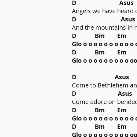
D Asu
Angels we have heard on
D Asu
And the mountains in re
D Bm Em A 
Glo o o o o o o o o
D Bm Em A D
Glo o o o o o o o o
D Asu
Come to Bethlehem and 
D Asu
Come adore on bended 
D Bm Em A 
Glo o o o o o o o o
D Bm Em A D
Glo o o o o o o o o