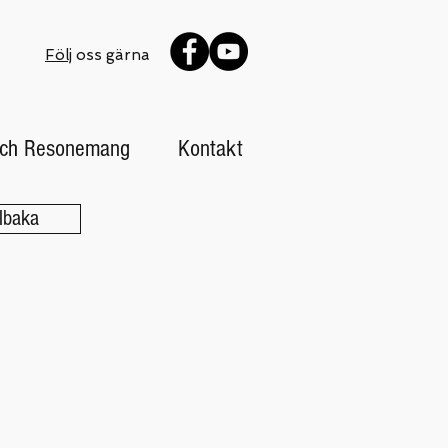
Följ
oss gärna
 och Resonemang
Kontakt
llbaka