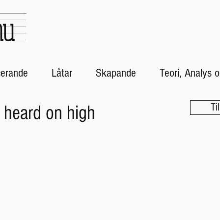
nu
cerande
Låtar
Skapande
Teori, Analys
Ti
 heard on high