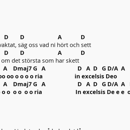
s D D A D
aktat, säg oss vad ni hört och sett
s D D A D
a om det största som har skett
Dmaj7 G A D A D G D/A A
 o o oo oo o o o o ria in excelsis Deo
maj7 G A D A D G D/A A 
 o oo o o o o o o ria In excelsis De e e 