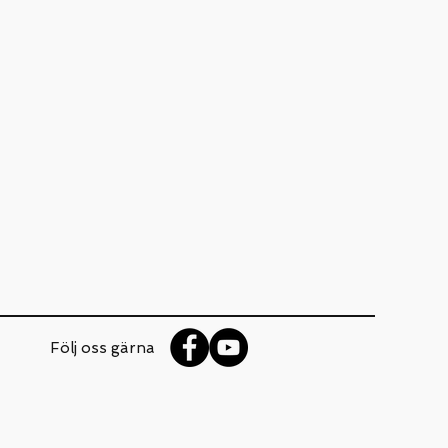
Följ oss
gärna