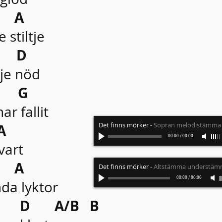
A
 stiltje
D
rje nöd
G
r fallit
Det finns mörker
-
Sopran melodistämma
A
00:00
/
00:00
vart
A
Det finns mörker
-
Altstämma understä
00:00
/
00:00
da lyktor
A/B B