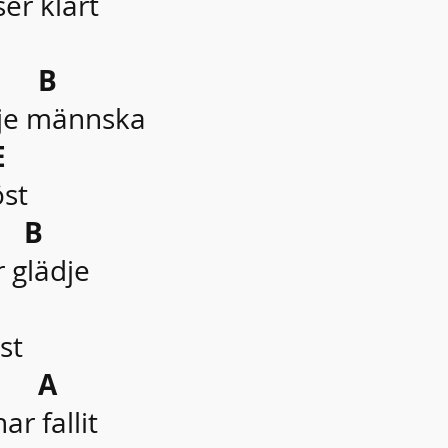
er klart
B
arje männska
E
öst
B
r glädje
st
A
r fallit