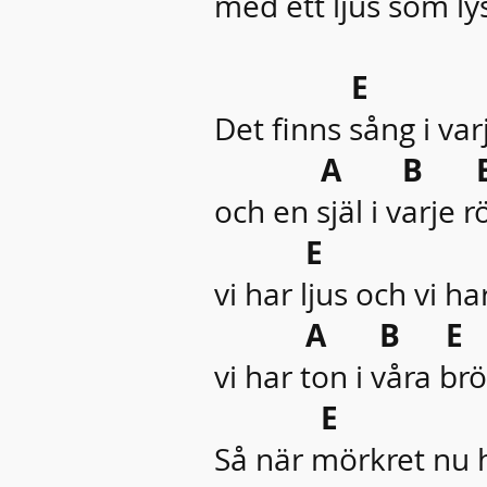
med ett ljus som lys
E 
Det finns sång i v
A B 
och en själ i varje r
E 
vi har ljus och vi ha
A B E
vi har ton i våra brö
E 
Så när mörkret nu ha