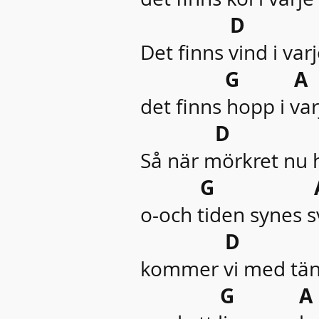
D 
Det finns vind i varje
G A 
det finns hopp i va
D 
Så när mörkret nu ha
G 
o-och tiden synes s
D 
kommer vi med tän
G A D 