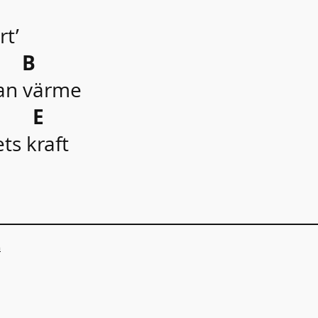
rt’
B
ran värme
E
ts kraft
n