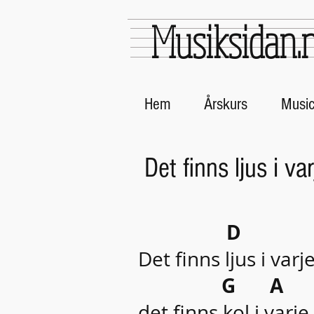
Musiksidan.
Hem
Årskurs
Musi
Det finns ljus i v
D 
Det finns ljus i var
G A 
det finns kol i varje