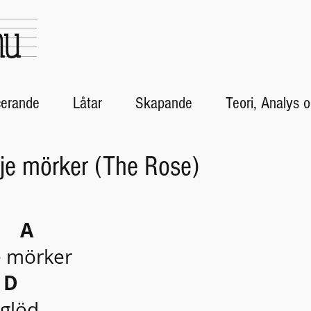
nu
cerande
Låtar
Skapande
Teori, Analys
arje mörker (The Rose)
A
je mörker
D
 glöd