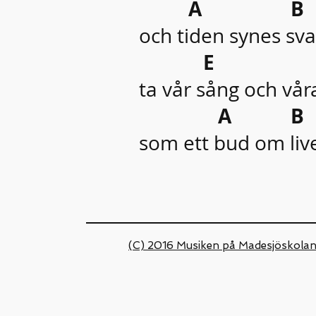
A B
och tiden synes sva
E 
ta vår sång och vå
A B 
som ett bud om live
(C) 2016 Musiken på Madesjöskola